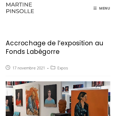
Skip
MENU
to
content
Accrochage de l’exposition au
Fonds Labégorre
Publication
17 novembre 2021
Post
Expos
publiée :
category: