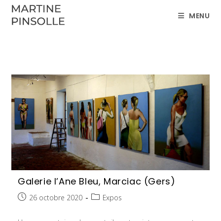
Skip
MENU
to
content
Galerie l’Ane Bleu, Marciac (Gers)
Publication
Post
26 octobre 2020
Expos
publiée :
category: