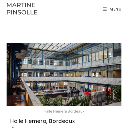
Skip
MENU
to
content
Halle Hemera Bordeaux
Halle Hemera, Bordeaux